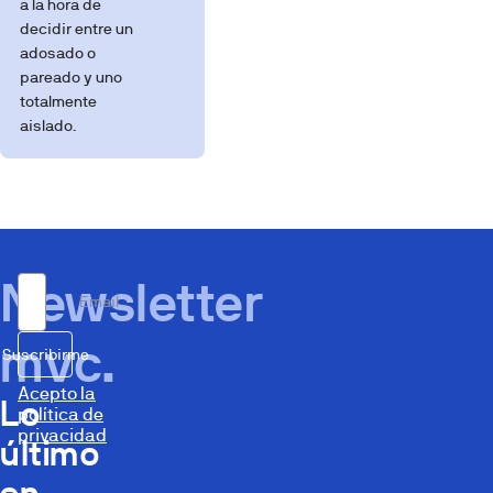
a la hora de
decidir entre un
adosado o
pareado y uno
totalmente
aislado.
Newsletter
Email
mvc.
Suscribirme
Acepto la
Lo
política de
privacidad
último
en