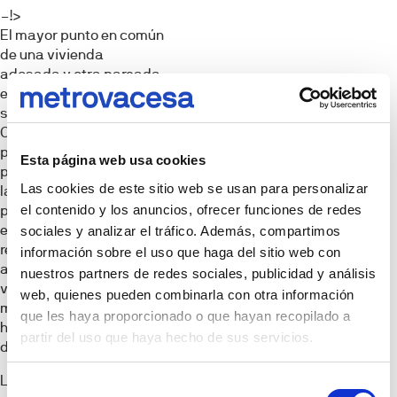
–!>
El mayor punto en común
de una vivienda
adosada y otra pareada
es también el origen de
su principal diferencia.
Como en el caso de las
primeras, una vivienda
Esta página web usa cookies
pareada comparte con
Las cookies de este sitio web se usan para personalizar
la vecina una de sus
el contenido y los anuncios, ofrecer funciones de redes
paredes. Sin embargo,
esta denominación hace
sociales y analizar el tráfico. Además, compartimos
referencia, únicamente,
información sobre el uso que haga del sitio web con
a la construcción de dos
nuestros partners de redes sociales, publicidad y análisis
viviendas ya que, de otro
web, quienes pueden combinarla con otra información
modo, estaríamos
que les haya proporcionado o que hayan recopilado a
hablando nuevamente
partir del uso que haya hecho de sus servicios.
de casas adosadas.
La amplitud espacial es
Selección