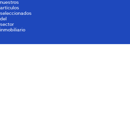
nuestros
artículos
seleccionados
del
sector
inmobiliario