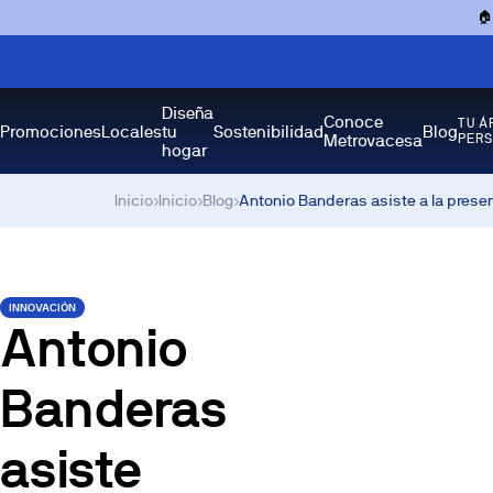

Diseña
Conoce
TU Á
Promociones
Locales
tu
Sostenibilidad
Blog
Metrovacesa
PER
hogar
Inicio
›
Inicio
›
Blog
›
Antonio Banderas asiste a la prese
INNOVACIÓN
Antonio
Banderas
asiste