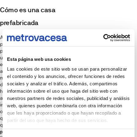
Cómo es una casa
prefabricada
A priori, una casa
prefabricada puede
parecer lo mismo que
una casa modular. Sin
Esta página web usa cookies
embargo, lo que
Las cookies de este sitio web se usan para personalizar
aparentemente resulta
el contenido y los anuncios, ofrecer funciones de redes
muy similar, tiene
sociales y analizar el tráfico. Además, compartimos
diferencias de base que
información sobre el uso que haga del sitio web con
hay que considerar
antes de decidirse por
nuestros partners de redes sociales, publicidad y análisis
invertir en unas o en
web, quienes pueden combinarla con otra información
otras. La principal tiene
que les haya proporcionado o que hayan recopilado a
que ver con el hecho de
partir del uso que haya hecho de sus servicios.
que
las viviendas
prefabricadas están
Selección