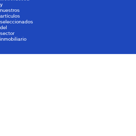
y
nuestros
artículos
seleccionados
del
sector
inmobiliario