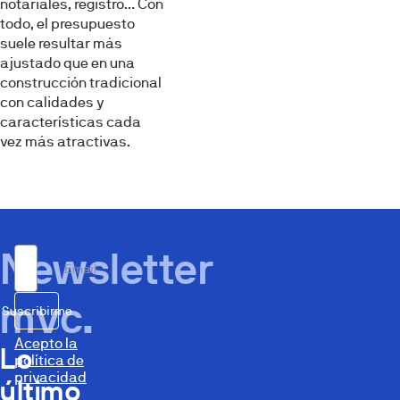
notariales, registro… Con
todo, el presupuesto
suele resultar más
ajustado que en una
construcción tradicional
con calidades y
características cada
vez más atractivas.
Newsletter
Email
mvc.
Suscribirme
Acepto la
Lo
política de
privacidad
último