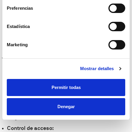
difíciles de forzar
Preferencias
que las cerraduras
tradicionales, lo
Estadística
que aumenta la
seguridad de tu
Marketing
hogar
.
Mayor comodidad:
Olvídate de cargar
Mostrar detalles
con llaves, las
cerraduras
Permitir todas
digitales te
permiten entrar y
Denegar
salir de casa con
mayor facilidad.
Control de acceso: