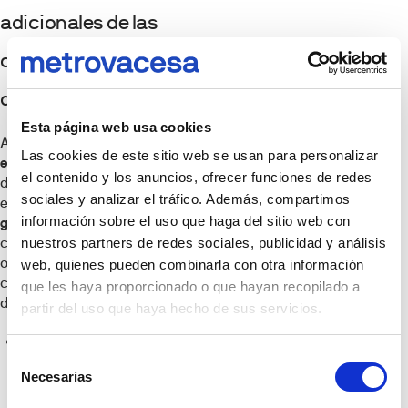
adicionales de las
cerraduras
digitales
Esta página web usa cookies
Además de las
ventajas
Las cookies de este sitio web se usan para personalizar
específicas
de cada tipo
el contenido y los anuncios, ofrecer funciones de redes
de cerradura digital,
sociales y analizar el tráfico. Además, compartimos
existen
beneficios
información sobre el uso que haga del sitio web con
generales
que las
convierten en una
nuestros partners de redes sociales, publicidad y análisis
opción atractiva para
web, quienes pueden combinarla con otra información
cualquier hogar. Algunas
que les haya proporcionado o que hayan recopilado a
de estas ventajas son:
partir del uso que haya hecho de sus servicios.
Mayor seguridad:
Selección
Las cerraduras
Necesarias
de
digitales son más
consentimiento