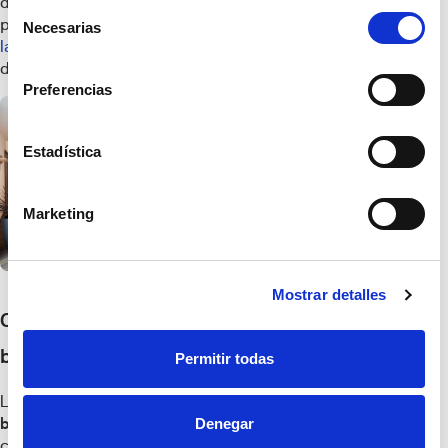
de elemento también influye
Selección
positivamente en la
distribución de
Necesarias
de
la cocina
al aportar orden y
consentimiento
dinamismo.
Preferencias
Estadística
Marketing
Mostrar detalles
Cocina abierta al salón con
barra
Permitir todas
La
cocina abierta al salón con
barra
es una alternativa más
Denegar
compacta y económica a la isla. La