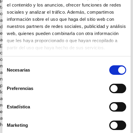
piezas de distintos
el contenido y los anuncios, ofrecer funciones de redes
tamaños que, por
sociales y analizar el tráfico. Además, compartimos
otro lado, se ajusten
información sobre el uso que haga del sitio web con
a las necesidades
nuestros partners de redes sociales, publicidad y análisis
de las plantas
elegidas. ¿Buscas
web, quienes pueden combinarla con otra información
algo más original?
que les haya proporcionado o que hayan recopilado a
Entonces atrévete
partir del uso que haya hecho de sus servicios.
con un
jardín vertical
o coloca las
Selección
macetas a distintas
Necesarias
de
alturas. Solo
consentimiento
necesitarás
prestarle a tus flores
Preferencias
los cuidados
adecuados y los
resultados serán un
Estadística
efecto ¡wow! en todo
aquel que visite tu
hogar.
Marketing