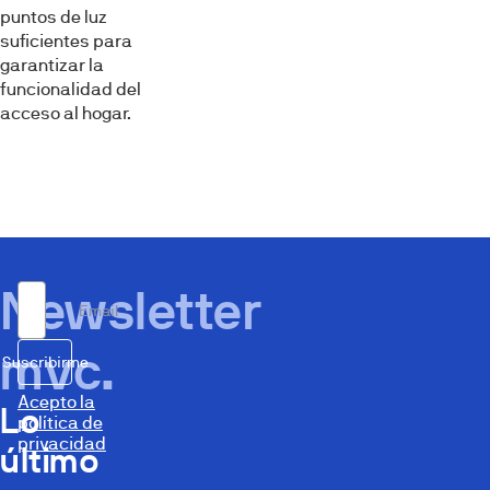
puntos de luz
suficientes para
garantizar la
funcionalidad del
acceso al hogar.
Newsletter
Email
mvc.
Suscribirme
Acepto la
Lo
política de
privacidad
último