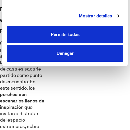
Decorar la
Mostrar detalles
entrada con un
porche
Permitir todas
Otra idea que no
puedes dejar pasar
Denegar
a la hora de decorar
la entrada exterior
de casa es sacarle
partido como punto
de encuentro. En
este sentido,
los
porches son
escenarios llenos de
inspiración
que
invitan a disfrutar
del espacio
extramuros, sobre