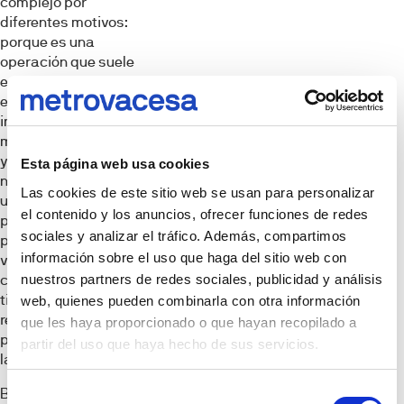
complejo por
diferentes motivos:
porque es una
operación que suele
estar financiada, y
esto a menudo
implica comprobar
mucha información,
y porque es
Esta página web usa cookies
necesario realizar
Las cookies de este sitio web se usan para personalizar
una serie de
el contenido y los anuncios, ofrecer funciones de redes
procedimientos
sociales y analizar el tráfico. Además, compartimos
para asegurar la
información sobre el uso que haga del sitio web con
validez y registro de
nuestros partners de redes sociales, publicidad y análisis
cada operación que
tienen que ser
web, quienes pueden combinarla con otra información
realizados en el
que les haya proporcionado o que hayan recopilado a
país donde se ubica
partir del uso que haya hecho de sus servicios.
la casa.
Blockchain
Selección