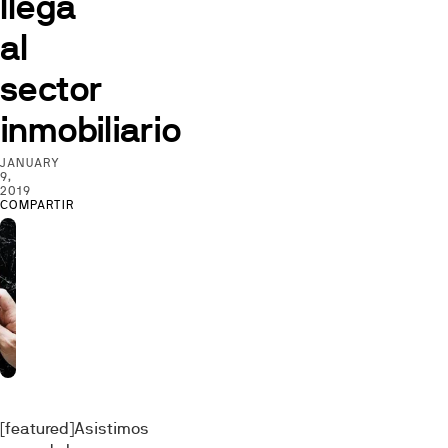
llega
al
sector
inmobiliario
JANUARY
9,
2019
COMPARTIR
[featured]Asistimos