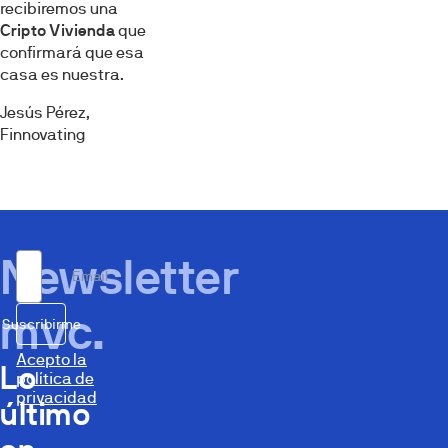
recibiremos una
Cripto Vivienda
que
confirmará que esa
casa es nuestra.
Jesús Pérez,
Finnovating
Newsletter
Email
mvc.
Suscribirme
Acepto la
Lo
política de
privacidad
último