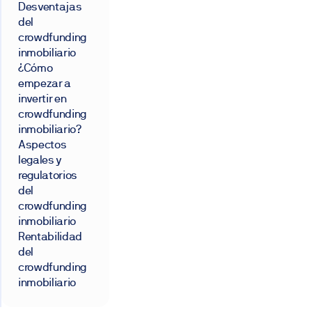
Desventajas
del
crowdfunding
inmobiliario
¿Cómo
empezar a
invertir en
crowdfunding
inmobiliario?
Aspectos
legales y
regulatorios
del
crowdfunding
inmobiliario
Rentabilidad
del
crowdfunding
inmobiliario