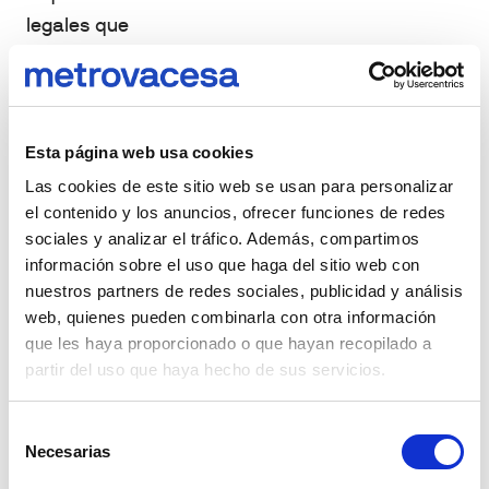
legales que
pueden variar
según la
jurisdicción.
Los inversores
Esta página web usa cookies
deben
Las cookies de este sitio web se usan para personalizar
el contenido y los anuncios, ofrecer funciones de redes
asegurarse de
sociales y analizar el tráfico. Además, compartimos
cumplir con
información sobre el uso que haga del sitio web con
todas las leyes
nuestros partners de redes sociales, publicidad y análisis
y regulaciones
web, quienes pueden combinarla con otra información
aplicables
que les haya proporcionado o que hayan recopilado a
partir del uso que haya hecho de sus servicios.
antes de
participar en
Selección
una oferta de
Necesarias
de
crowdfunding
consentimiento