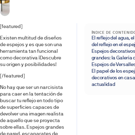
[featured]
ÍNDICE DE CONTENID
Existen multitud de diseños
El reflejo del agua, e
de espejos y es que son una
del reflejo en el espe
herramienta tan funcional
Espejos decorativo
como decorativa ¡Descubre
grandes: la Galería 
su origen y posibilidades!
Espejos de Versalle
El papel de los espe
[/featured]
decorativos en casa
actualidad
No hay que ser un narcisista
para caer en la tentación de
buscar tu reflejo en todo tipo
de superficies capaces de
devolver una imagen realista
de aquello que se proyecta
sobre ellas. Espejos grandes
de pared, escaparates de