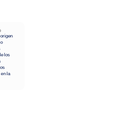
O
l origen
jo
s
de los
s
jos
 en la