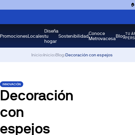

Diseña
Conoce
TU Á
Promociones
Locales
tu
Sostenibilidad
Blog
Metrovacesa
PER
hogar
Inicio
›
Inicio
›
Blog
›
Decoración con espejos
INNOVACIÓN
Decoración
con
espejos