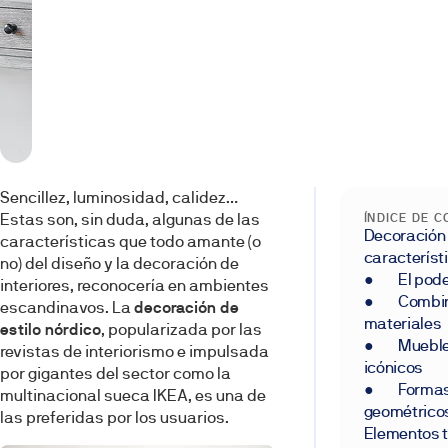
Sencillez, luminosidad, calidez…
Estas son, sin duda, algunas de las
ÍNDICE DE 
Decoración 
características que todo amante (o
característ
no) del diseño y la decoración de
● El poder 
interiores, reconocería en ambientes
● Combina
escandinavos. La
decoración de
materiales
estilo nórdico
, popularizada por las
● Muebles 
revistas de interiorismo e impulsada
icónicos
por gigantes del sector como la
● Formas 
multinacional sueca IKEA, es una de
geométrico
las preferidas por los usuarios.
Elementos tí