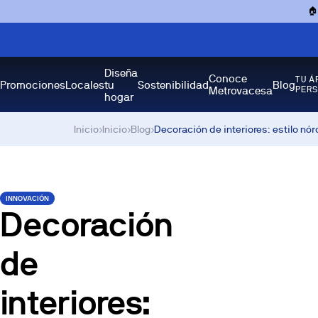

Diseña
Conoce
TU Á
Promociones
Locales
tu
Sostenibilidad
Blog
Metrovacesa
PER
hogar
Inicio
›
Inicio
›
Blog
›
Decoración de interiores: estilo nór
INNOVACIÓN
Decoración
de
interiores: