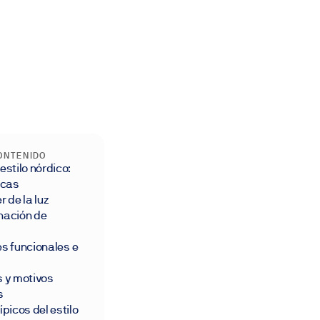
CONTENIDO
estilo nórdico:
icas
de la luz
ción de
funcionales e
y motivos
s
picos del estilo