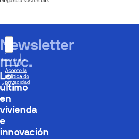
elegancia sostenible.
Newsletter
Email
mvc.
Suscribirme
Acepto la
Lo
política de
privacidad
último
en
vivienda
e
innovación