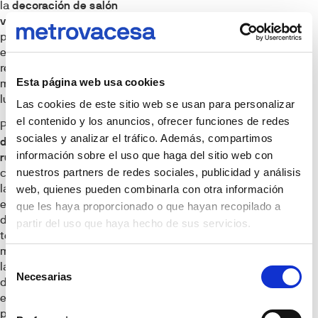
la
decoración de salón
vintage y moderna
propone emparejar
estas joyas
restauradas con
Esta página web usa cookies
mesas de metal fino y
luminarias LED.
Las cookies de este sitio web se usan para personalizar
el contenido y los anuncios, ofrecer funciones de redes
Por otro lado, la
sociales y analizar el tráfico. Además, compartimos
decoración de salón
información sobre el uso que haga del sitio web con
rústico y vintage
combina la robustez de
nuestros partners de redes sociales, publicidad y análisis
las vigas de madera
web, quienes pueden combinarla con otra información
expuestas con la
que les haya proporcionado o que hayan recopilado a
delicadeza de los
partir del uso que haya hecho de sus servicios.
textiles de lino y
madera decapada. En
Selección
la
decoración vintage
Necesarias
de
del salón, lo primordial
consentimiento
es garantizar zonas de
paso despejadas y