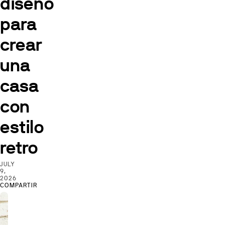
diseño
para
crear
una
casa
con
estilo
retro
JULY
9,
2026
COMPARTIR