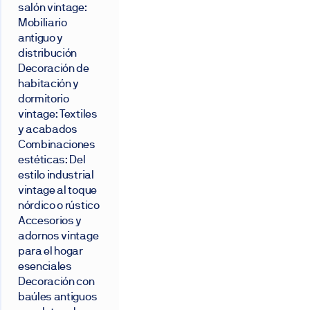
salón vintage:
Mobiliario
antiguo y
distribución
Decoración de
habitación y
dormitorio
vintage: Textiles
y acabados
Combinaciones
estéticas: Del
estilo industrial
vintage al toque
nórdico o rústico
Accesorios y
adornos vintage
para el hogar
esenciales
Decoración con
baúles antiguos