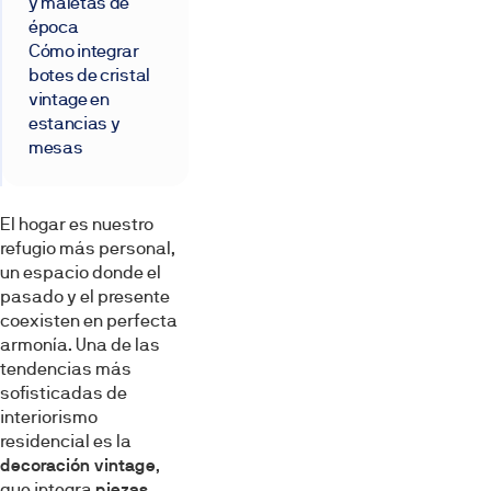
y maletas de
época
Cómo integrar
botes de cristal
vintage en
estancias y
mesas
El hogar es nuestro
refugio más personal,
un espacio donde el
pasado y el presente
coexisten en perfecta
armonía. Una de las
tendencias más
sofisticadas de
interiorismo
residencial es la
decoración vintage
,
que integra
piezas