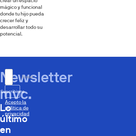
crear un espacio
mágico y funcional
donde tu hijo pueda
crecer feliz y
desarrollar todo su
potencial.
Newsletter
Email
mvc.
Suscribirme
Acepto la
Lo
política de
privacidad
último
en