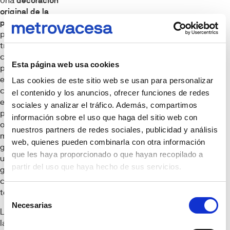
Una
decoración
original de la
pared del salón
puede
transformar
completamente la
Esta página web usa cookies
percepción del
espacio. Desde
Las cookies de este sitio web se usan para personalizar
cuadros hasta
el contenido y los anuncios, ofrecer funciones de redes
espejos o papel
sociales y analizar el tráfico. Además, compartimos
pintado, las
información sobre el uso que haga del sitio web con
opciones son
nuestros partners de redes sociales, publicidad y análisis
múltiples. Si te
web, quienes pueden combinarla con otra información
gusta el arte, crea
que les haya proporcionado o que hayan recopilado a
una pequeña
partir del uso que haya hecho de sus servicios.
galería personal
con láminas que
te inspiren.
Selección
Necesarias
de
Los cuadros para
consentimiento
la decoración del