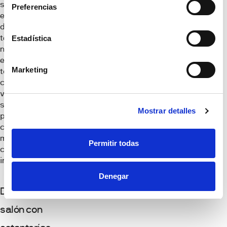
salón deben
Preferencias
elegirse en función
de la altura del
techo y la luz
Estadística
natural. Si el techo
es bajo, opta por
Marketing
tonos claros y
composiciones
verticales. En
salones altos,
Mostrar detalles
puedes atreverte
con elementos
más grandes y
Permitir todas
colores más
intensos.
Denegar
Decoración del
salón con