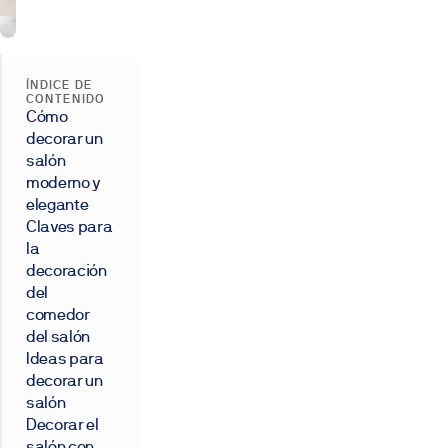
ÍNDICE DE
CONTENIDO
Cómo
decorar un
salón
moderno y
elegante
Claves para
la
decoración
del
comedor
del salón
Ideas para
decorar un
salón
Decorar el
salón con