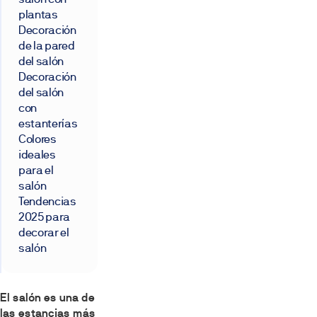
plantas
Decoración
de la pared
del salón
Decoración
del salón
con
estanterías
Colores
ideales
para el
salón
Tendencias
2025 para
decorar el
salón
El salón es una de
las estancias más