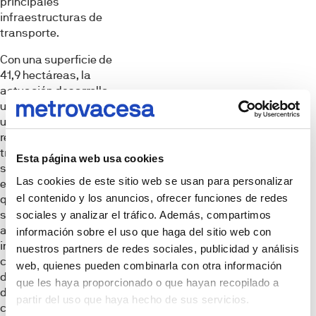
principales
infraestructuras de
transporte.
Con una superficie de
41,9 hectáreas, la
actuación desarrolla
un modelo de
urbanismo
regenerativo que
transforma antiguos
Esta página web usa cookies
suelos industriales
Las cookies de este sitio web se usan para personalizar
en un nuevo barrio
el contenido y los anuncios, ofrecer funciones de redes
que integra
sostenibilidad
sociales y analizar el tráfico. Además, compartimos
ambiental,
información sobre el uso que haga del sitio web con
innovación urbana y
nuestros partners de redes sociales, publicidad y análisis
cohesión social. Este
web, quienes pueden combinarla con otra información
desarrollo prevé más
que les haya proporcionado o que hayan recopilado a
de 1 5.700 viviendas,
partir del uso que haya hecho de sus servicios.
con más del 40 %