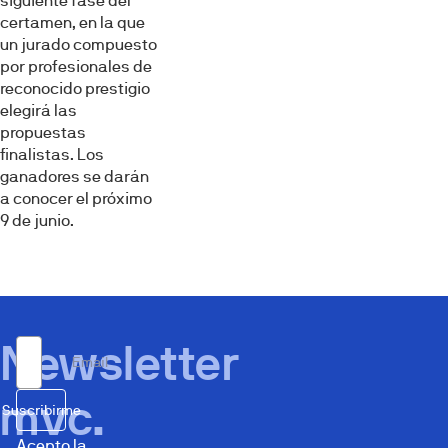
siguiente fase del
certamen, en la que
un jurado compuesto
por profesionales de
reconocido prestigio
elegirá las
propuestas
finalistas. Los
ganadores se darán
a conocer el próximo
9 de junio.
Newsletter
Email
mvc.
Suscribirme
Acepto la