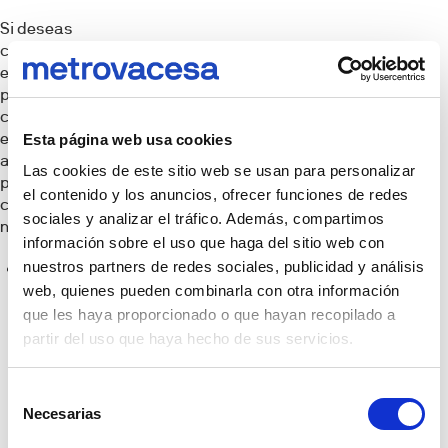
Si deseas
complementar tu
entrenamiento,
puedes plantearte
comprar algunos de
estos elementos
Esta página web usa cookies
adicionales que te
Las cookies de este sitio web se usan para personalizar
permitirán llevar a
el contenido y los anuncios, ofrecer funciones de redes
cabo un mayor
sociales y analizar el tráfico. Además, compartimos
número de ejercicios:
información sobre el uso que haga del sitio web con
nuestros partners de redes sociales, publicidad y análisis
Pesas o
web, quienes pueden combinarla con otra información
mancuernas:
con
que les haya proporcionado o que hayan recopilado a
ellas puedes
partir del uso que haya hecho de sus servicios.
añadir más
intensidad a tus
Selección
ejercicios y
Necesarias
de
trabajar
consentimiento