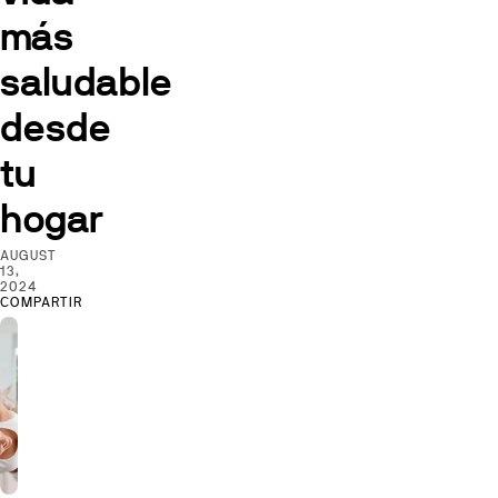
más
saludable
desde
tu
hogar
AUGUST
13,
2024
COMPARTIR