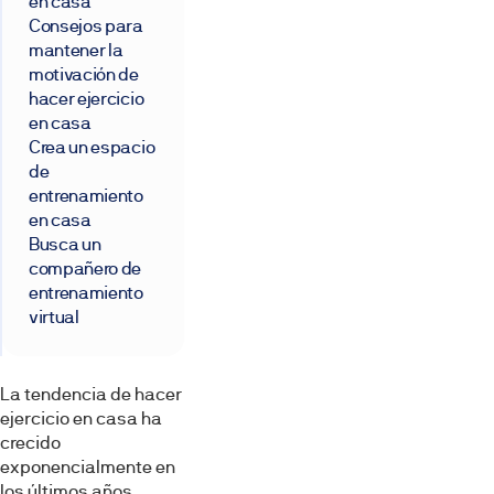
en casa
Consejos para
mantener la
motivación de
hacer ejercicio
en casa
Crea un espacio
de
entrenamiento
en casa
Busca un
compañero de
entrenamiento
virtual
La tendencia de hacer
ejercicio en casa ha
crecido
exponencialmente en
los últimos años,