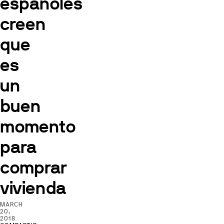
españoles
creen
que
es
un
buen
momento
para
comprar
vivienda
MARCH
20,
2018