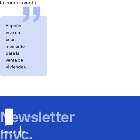
la compraventa.
España
vive un
buen
momento
para la
venta de
viviendas.
Newsletter
Email
mvc.
Suscribirme