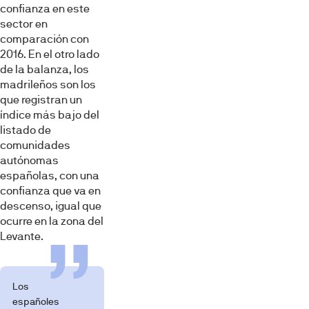
confianza en este
sector en
comparación con
2016. En el otro lado
de la balanza, los
madrileños son los
que registran un
índice más bajo del
listado de
comunidades
autónomas
españolas, con una
confianza que va en
descenso, igual que
ocurre en la zona del
Levante.
Los
españoles