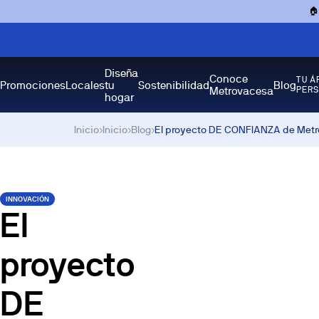

Diseña
Conoce
TU Á
Promociones
Locales
tu
Sostenibilidad
Blog
Metrovacesa
PER
hogar
Inicio
›
Inicio
›
Blog
›
El proyecto DE CONFIANZA de Metro
INNOVACIÓN
El
proyecto
DE