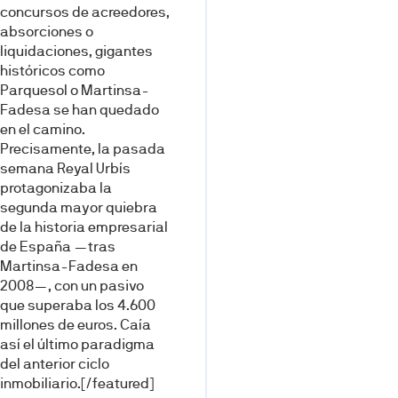
concursos de acreedores,
ab­sorciones o
liquidaciones, gigan­tes
históricos como
Parquesol o Martinsa-
Fadesa se han quedado
en el camino.
Precisamente, la pasada
semana Reyal Urbís
protago­nizaba la
segunda mayor quiebra
de la historia empresarial
de Es­paña —tras
Martinsa-Fadesa en
2008—, con un pasivo
que supe­raba los 4.600
millones de euros. Caía
así el último paradigma
del anterior ciclo
inmobiliario.[/featured]