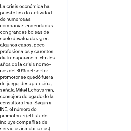
La crisis económica ha
puesto fin a la actividad
de numerosas
compañías endeudadas
con gran­des bolsas de
suelo devaluadas y, en
algunos casos, poco
profesionales y carentes
de transparencia. «En los
años de la crisis no me­
nos del 80% del sector
promotor se quedó fuera
de juego, desapa­reció»,
señala Mikel Echavarren,
consejero delegado de la
consul­tora Irea. Según el
INE, el número de
promotoras (el listado
incluye compañías de
servicios inmobi­liarios)