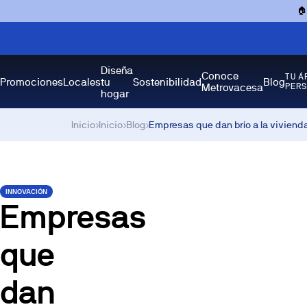

Diseña
Conoce
TU Á
Promociones
Locales
tu
Sostenibilidad
Blog
Metrovacesa
PER
hogar
Inicio
›
Inicio
›
Blog
›
Empresas que dan brío a la viviend
INNOVACIÓN
Empresas
que
dan