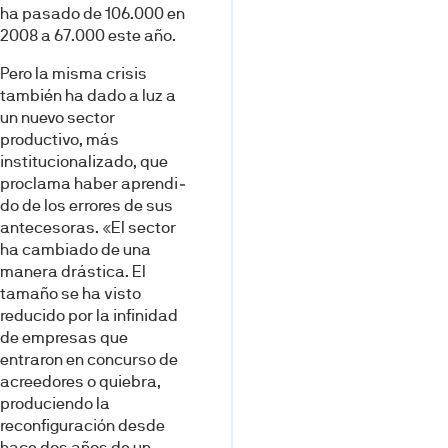
ha pasado de 106.000 en
2008 a 67.000 este año.
Pero la misma crisis
también ha dado a luz a
un nuevo sector
productivo, más
institucionaliza­do, que
proclama haber aprendi­
do de los errores de sus
antecesoras. «El sector
ha cambiado de una
manera drástica. El
tamaño se ha visto
reducido por la infi­nidad
de empresas que
entraron en concurso de
acreedores o quie­bra,
produciendo la
reconfigura­ción desde
hace dos años de un