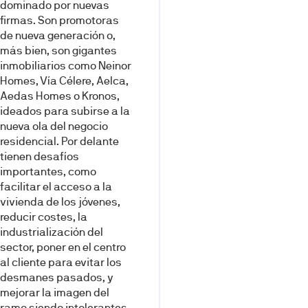
dominado por nuevas
firmas. Son promotoras
de nueva generación o,
más bien, son gigantes
inmobiliarios como Neinor
Homes, Vía Célere, Aelca,
Aedas Homes o Kronos,
ideados para subirse a la
nueva ola del ne­gocio
residencial. Por delante
tie­nen desafíos
importantes, como
facilitar el acceso a la
vivienda de los jóvenes,
reducir costes, la
industrialización del
sector, poner en el centro
al cliente para evi­tar los
desmanes pasados, y
me­jorar la imagen del
ramo siendo intolerantes