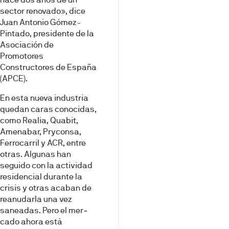
sector renovado», dice
Juan An­tonio Gómez-
Pintado, presidente de la
Asociación de
Promotores
Constructores de España
(APCE).
En esta nueva industria
que­dan caras conocidas,
como Realia, Quabit,
Amenabar, Pryconsa,
Ferrocarril y ACR, entre
otras. Algunas han
seguido con la acti­vidad
residencial durante la
cri­sis y otras acaban de
reanudar­la una vez
saneadas. Pero el mer­
cado ahora está