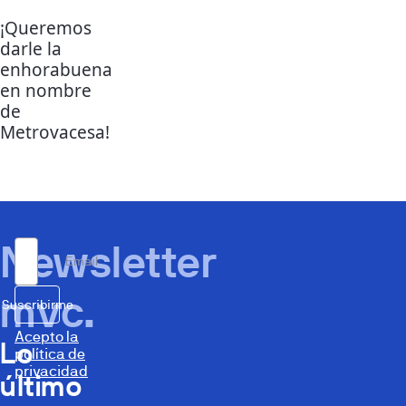
¡Queremos
darle la
enhorabuena
en nombre
de
Metrovacesa!
Newsletter
Email
mvc.
Suscribirme
Acepto la
Lo
política de
privacidad
último