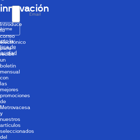
innovación
Email
Introduce
ibirme
tu
correo
pto la
electrónico
ítica de
para
vacidad
recibir
un
boletín
mensual
con
las
mejores
promociones
de
Metrovacesa
y
nuestros
artículos
seleccionados
del