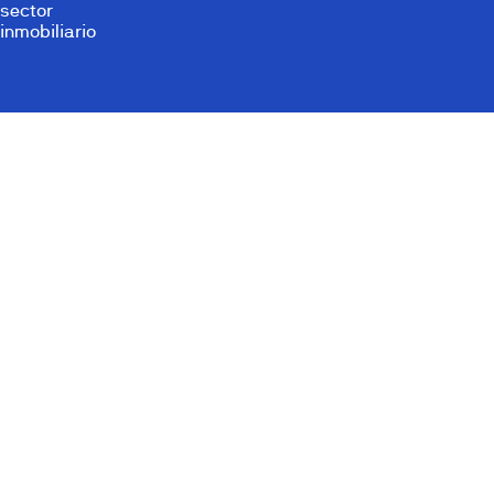
sector
inmobiliario