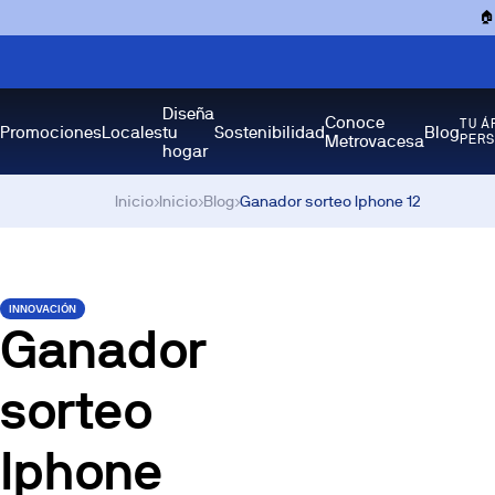

Diseña
Conoce
TU Á
Promociones
Locales
tu
Sostenibilidad
Blog
Metrovacesa
PER
hogar
Inicio
›
Inicio
›
Blog
›
Ganador sorteo Iphone 12
INNOVACIÓN
Ganador
sorteo
Iphone