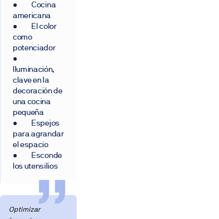
● Cocina
americana
● El color
como
potenciador
●
Iluminación,
clave en la
decoración de
una cocina
pequeña
● Espejos
para agrandar
el espacio
● Esconde
los utensilios
Optimizar