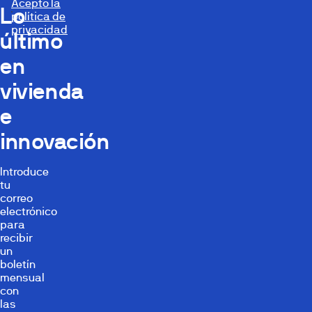
Acepto la
Lo
política de
privacidad
último
en
vivienda
e
innovación
Introduce
tu
correo
electrónico
para
recibir
un
boletín
mensual
con
las