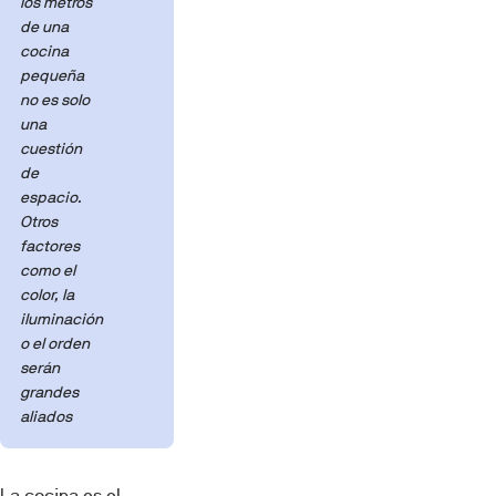
los metros
de una
cocina
pequeña
no es solo
una
cuestión
de
espacio.
Otros
factores
como el
color, la
iluminación
o el orden
serán
grandes
aliados
La cocina es el