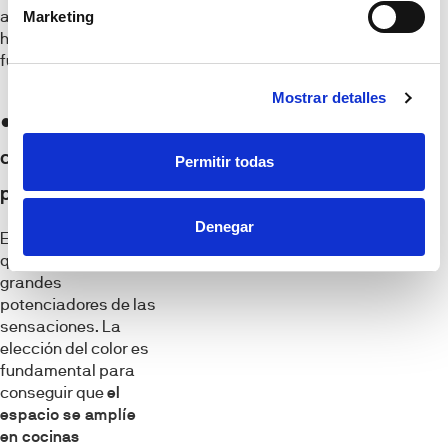
ayudará a ganar
Marketing
homogeneidad y
funcionalidad.
Mostrar detalles
● El color
como
Permitir todas
potenciador
Denegar
Está demostrado
que los colores son
grandes
potenciadores de las
sensaciones. La
elección del color es
fundamental para
conseguir que
el
espacio se amplíe
en cocinas