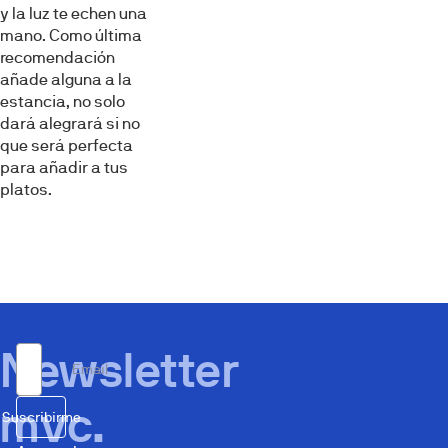
y la luz te echen una
mano. Como última
recomendación
añade alguna a la
estancia, no solo
dará alegrará si no
que será perfecta
para añadir a tus
platos.
Newsletter
Email
mvc.
Suscribirme