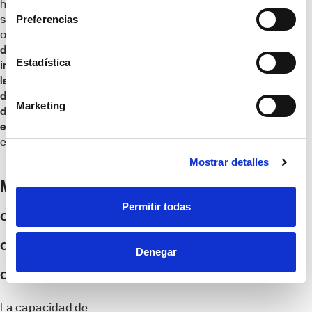
hidráulica o fallo del
sistema. Esta
Preferencias
optimización
reduce
de forma drástica el
Estadística
impacto ecológico de
la construcción y
disminuye el
Marketing
desgaste de los
equipos técnicos
del
edificio.
Mostrar detalles
Monitorización
Permitir todas
centralizada
desde un único
Denegar
dispositivo
La capacidad de