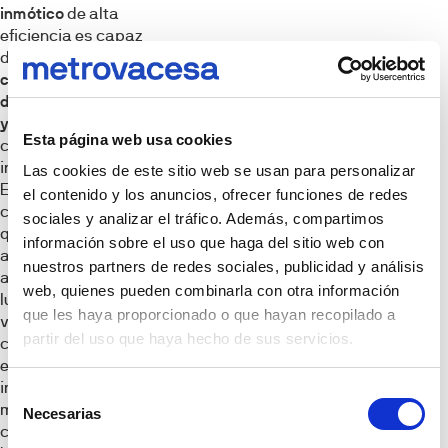
inmótico
de alta
eficiencia es capaz
de
reducir el
consumo eléctrico y
de agua entre un 30%
y un 40%
en
Esta página web usa cookies
comparación con un
inmueble tradicional.
Las cookies de este sitio web se usan para personalizar
Este ahorro directo se
el contenido y los anuncios, ofrecer funciones de redes
consigue gracias a
sociales y analizar el tráfico. Además, compartimos
que la red inteligente
información sobre el uso que haga del sitio web con
apaga
nuestros partners de redes sociales, publicidad y análisis
automáticamente las
web, quienes pueden combinarla con otra información
luces en zonas
que les haya proporcionado o que hayan recopilado a
vacías, adapta la
partir del uso que haya hecho de sus servicios.
climatización según
el clima exterior e
incluso detecta de
Selección
manera inmediata
Necesarias
de
cualquier fuga
consentimiento