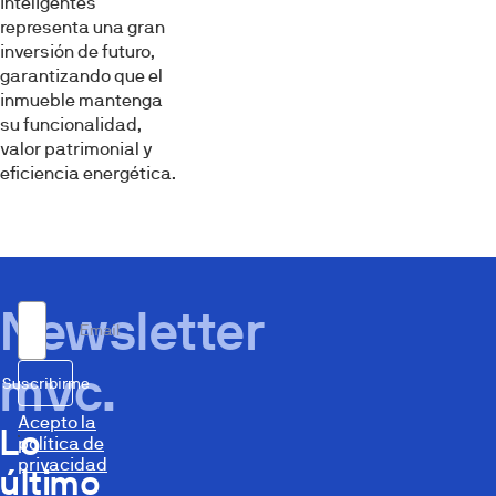
inteligentes
representa una gran
inversión de futuro,
garantizando que el
inmueble mantenga
su funcionalidad,
valor patrimonial y
eficiencia energética.
Newsletter
Email
mvc.
Suscribirme
Acepto la
Lo
política de
privacidad
último