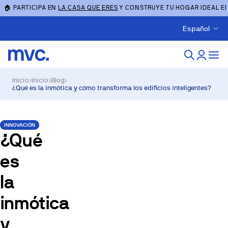
🏠 PARTICIPA EN
LA CASA QUE ERES
Y CONSTRUYE TU HOGAR IDEAL E
Español
Inicio
›
Inicio
›
Blog
›
¿Qué es la inmótica y cómo transforma los edificios inteligentes?
INNOVACIÓN
¿Qué
es
la
inmótica
y