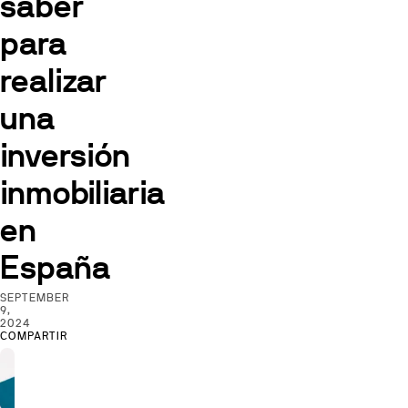
saber
para
realizar
una
inversión
inmobiliaria
en
España
SEPTEMBER
9,
2024
COMPARTIR