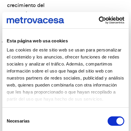
crecimiento del
comercio
electrónico y la
logística.
Esta página web usa cookies
Suelo:
Terrenos
para futuros
Las cookies de este sitio web se usan para personalizar
el contenido y los anuncios, ofrecer funciones de redes
desarrollos
sociales y analizar el tráfico. Además, compartimos
inmobiliarios. Esta
información sobre el uso que haga del sitio web con
opción requiere de
nuestros partners de redes sociales, publicidad y análisis
una mayor
web, quienes pueden combinarla con otra información
inversión inicial y
que les haya proporcionado o que hayan recopilado a
partir del uso que haya hecho de sus servicios.
un conocimiento
profundo del
Selección
mercado
Necesarias
de
inmobiliario local.
consentimiento