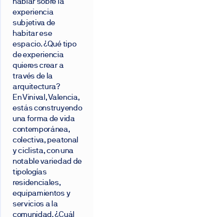
hablar sobre la
experiencia
subjetiva de
habitar ese
espacio. ¿Qué tipo
de experiencia
quieres crear a
través de la
arquitectura?
En Vinival, Valencia,
estás construyendo
una forma de vida
contemporánea,
colectiva, peatonal
y ciclista, con una
notable variedad de
tipologías
residenciales,
equipamientos y
servicios a la
comunidad. ¿Cuál