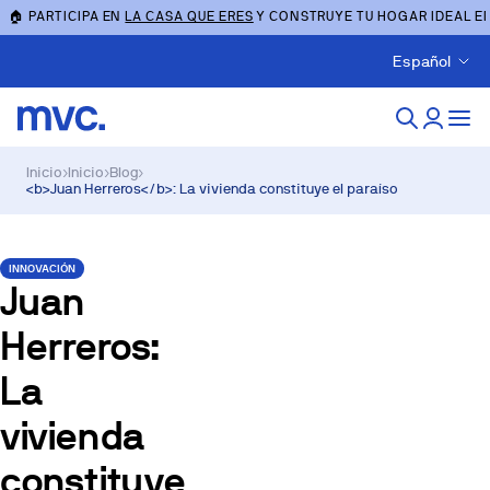
🏠 PARTICIPA EN
LA CASA QUE ERES
Y CONSTRUYE TU HOGAR IDEAL E
Español
Inicio
›
Inicio
›
Blog
›
<b>Juan Herreros</b>: La vivienda constituye el paraíso
INNOVACIÓN
Juan
Herreros
:
La
vivienda
constituye