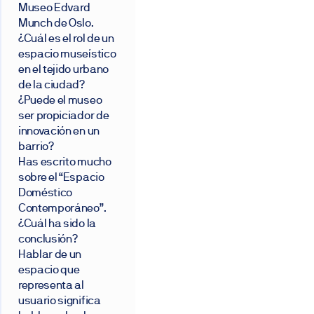
Museo Edvard
Munch de Oslo.
¿Cuál es el rol de un
espacio museístico
en el tejido urbano
de la ciudad?
¿Puede el museo
ser propiciador de
innovación en un
barrio?
Has escrito mucho
sobre el “Espacio
Doméstico
Contemporáneo”.
¿Cuál ha sido la
conclusión?
Hablar de un
espacio que
representa al
usuario significa