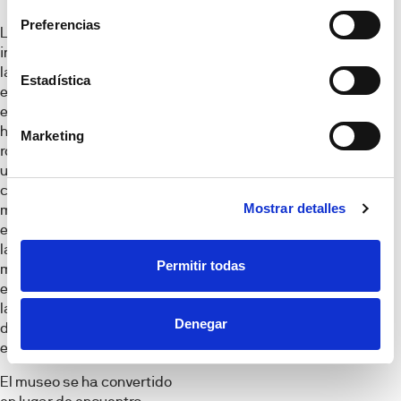
Preferencias
La cultura es una
infraestructura urbana de
la importancia del metro o
Estadística
el suministro de agua. En
este entramado, el museo
ha ido enriqueciendo su
Marketing
rol hasta convertirse en
un auténtico
condensador social de
Mostrar detalles
manera que si antes era
el lugar del depósito de
las obras de arte para su
Permitir todas
mera contemplación, hoy
es un agente esencial en
la elaboración de los
Denegar
discursos críticos sobre
el presente.
El museo se ha convertido