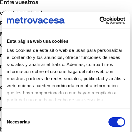
Entre vuestros
clientes están el
Reina Sofía y el
Museo Edvard Munch
Esta página web usa cookies
de Oslo. ¿Cuál es el
Las cookies de este sitio web se usan para personalizar
rol de un espacio
el contenido y los anuncios, ofrecer funciones de redes
sociales y analizar el tráfico. Además, compartimos
museístico en el
información sobre el uso que haga del sitio web con
tejido urbano de la
nuestros partners de redes sociales, publicidad y análisis
web, quienes pueden combinarla con otra información
ciudad? ¿Puede el
que les haya proporcionado o que hayan recopilado a
museo ser
partir del uso que haya hecho de sus servicios.
propiciador de
Selección
innovación en un
Necesarias
de
barrio?
consentimiento