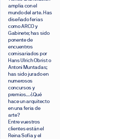
amplia con el
mundo del arte. Has
diseñado ferias
como ARCO y
Gabinete; has sido
ponente de
encuentros
comisariados por
Hans Ulrich Obrist o
Antoni Muntadas;
has sido jurado en
numerosos
concursos y
premios… ¿Qué
hace un arquitecto
en una feria de
arte?
Entre vuestros
clientes están el
Reina Sofía y el