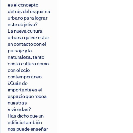
es el concepto
detrás del esquema
urbano para lograr
este objetivo?
La nueva cultura
urbana quiere estar
en contacto con el
paisaje y la
naturaleza, tanto
con la cultura como
con el ocio
contemporáneo.
¿Cuán de
importante es el
espacio que rodea
nuestras
viviendas?
Has dicho que un
edificio también
nos puede enseñar