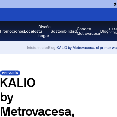

Diseña
Conoce
TU Á
Promociones
Locales
tu
Sostenibilidad
Blog
Metrovacesa
PER
hogar
Inicio
›
Inicio
›
Blog
›
KALIO by Metrovacesa, el primer wal
INNOVACIÓN
KALIO
by
Metrovacesa,