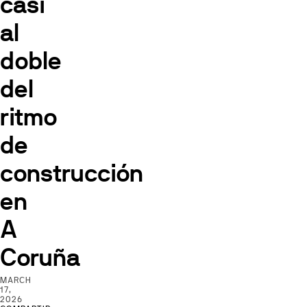
casi
al
doble
del
ritmo
de
construcción
en
A
Coruña
MARCH
17,
2026