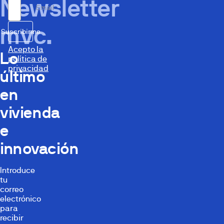
Newsletter
Email
mvc.
Suscribirme
Acepto la
Lo
política de
privacidad
último
en
vivienda
e
innovación
Introduce
tu
correo
electrónico
para
recibir