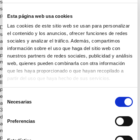
sostenida por el
saldo migratorio
positivo.
Esta página web usa cookies
Las cookies de este sitio web se usan para personalizar
Desde 2021, el
el contenido y los anuncios, ofrecer funciones de redes
saldo migratorio
acumulado
sociales y analizar el tráfico. Además, compartimos
asciende a 44.600
información sobre el uso que haga del sitio web con
personas. La
nuestros partners de redes sociales, publicidad y análisis
mayor parte de
web, quienes pueden combinarla con otra información
este crecimiento
que les haya proporcionado o que hayan recopilado a
procede de la
partir del uso que haya hecho de sus servicios.
llegada de
población
Selección
extranjera, que ha
Necesarias
aumentado en
de
39.591 residentes
consentimiento
durante el periodo
Preferencias
analizado,
mientras que la
población de