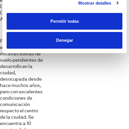
empresa local CGS
Mostrar detalles
Construcción y
Obra Civil de
Asturias.
Permitir todas
Denegar
Pontón de Vaqueros
es una de las
escasas bolsas de
suelo pendientes de
desarrollo en la
ciudad,
desocupada desde
hace muchos años,
pero con excelentes
condiciones de
comunicación
respecto el centro
de la ciudad. Se
encuentra a 10