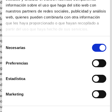
desarrollo de la
información sobre el uso que haga del sitio web con
urbanización (sin
nuestros partners de redes sociales, publicidad y análisis
incluir los costes de
web, quienes pueden combinarla con otra información
las futuras
que les haya proporcionado o que hayan recopilado a
edificaciones) será
partir del uso que haya hecho de sus servicios.
cercana a los 4
millones de euros, lo
que tendrá un
Selección
impacto
Necesarias
de
significativo en la
consentimiento
actividad
económica y la
Preferencias
generación de
empleo para el
Estadística
municipio. Prueba
de ello es que la
constructora
Marketing
encargada de las
obras de
urbanización es la