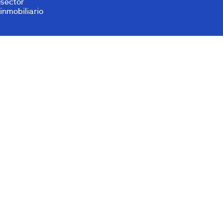
sector
inmobiliario