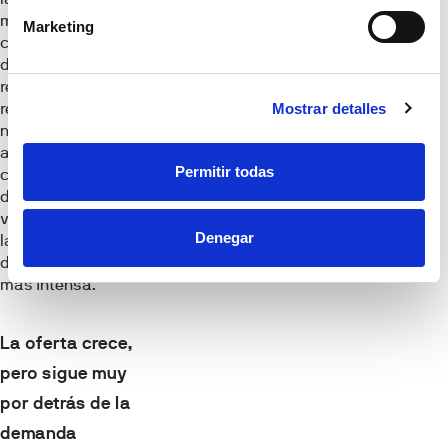
mayor
Marketing
concentración de
demanda turística y
residencial, y
refuerza la
Mostrar detalles
necesidad de
aumentar la
Permitir todas
capacidad efectiva
de generación de
vivienda allí donde
Denegar
la presión
demográfica es
más intensa.
La oferta crece,
pero sigue muy
por detrás de la
demanda