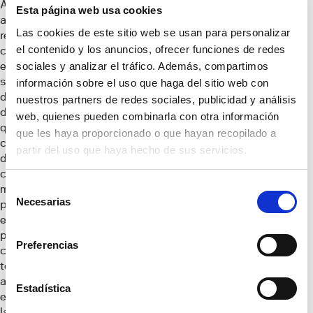
Alicante se enfrenta
Esta página web usa cookies
a una tensión
Las cookies de este sitio web se usan para personalizar
residencial de
el contenido y los anuncios, ofrecer funciones de redes
carácter
estructural,
sociales y analizar el tráfico. Además, compartimos
sostenida por una
información sobre el uso que haga del sitio web con
demanda muy
nuestros partners de redes sociales, publicidad y análisis
dinámica y diversa
web, quienes pueden combinarla con otra información
que la oferta no
que les haya proporcionado o que hayan recopilado a
consigue absorber
partir del uso que haya hecho de sus servicios.
de forma
continuada. A
Selección
medio plazo, la
Necesarias
persistencia de
de
esta presión
consentimiento
plantea retos
Preferencias
crecientes en
términos de
accesibilidad,
Estadística
especialmente en
las zonas con