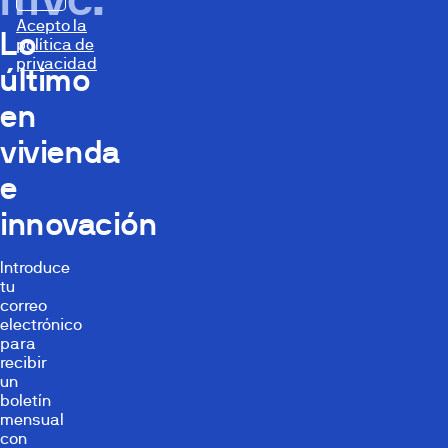
Acepto la
Lo
política de
privacidad
último
en
vivienda
e
innovación
Introduce
tu
correo
electrónico
para
recibir
un
boletín
mensual
con