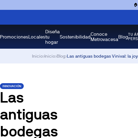

Diseña
Conoce
TU Á
Promociones
Locales
tu
Sostenibilidad
Blog
Metrovacesa
PER
hogar
Inicio
›
Inicio
›
Blog
›
Las antiguas bodegas Vinival: la jo
INNOVACIÓN
Las
antiguas
bodegas