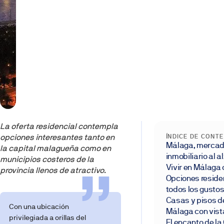
La oferta residencial contempla
opciones interesantes tanto en
ÍNDICE DE CONT
Málaga, merca
la capital malagueña como en
inmobiliario al a
municipios costeros de la
Vivir en Málaga 
provincia llenos de atractivo.
Opciones reside
todos los gusto
Casas y pisos de
Con una ubicación
Málaga con vist
privilegiada a orillas del
El encanto de la