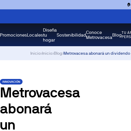

Diseña
Conoce
TU Á
Promociones
Locales
tu
Sostenibilidad
Blog
Metrovacesa
PER
hogar
Inicio
›
Inicio
›
Blog
›
Metrovacesa abonará un dividendo d
INNOVACIÓN
Metrovacesa
abonará
un