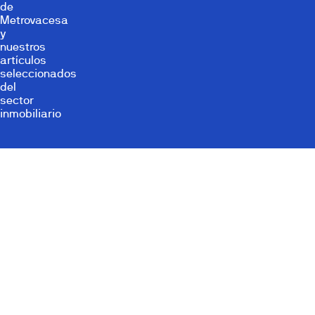
de
Metrovacesa
y
nuestros
artículos
seleccionados
del
sector
inmobiliario