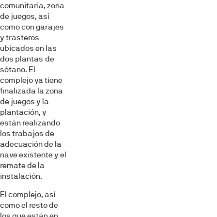
comunitaria, zona
Las cookies de este sitio web se usan para personalizar
de juegos, así
el contenido y los anuncios, ofrecer funciones de redes
como con garajes
sociales y analizar el tráfico. Además, compartimos
y trasteros
información sobre el uso que haga del sitio web con
ubicados en las
nuestros partners de redes sociales, publicidad y análisis
dos plantas de
web, quienes pueden combinarla con otra información
sótano. El
que les haya proporcionado o que hayan recopilado a
complejo ya tiene
partir del uso que haya hecho de sus servicios.
finalizada la zona
de juegos y la
plantación, y
Selección
están realizando
Necesarias
de
los trabajos de
consentimiento
adecuación de la
nave existente y el
Preferencias
remate de la
instalación.
Estadística
El complejo, así
como el resto de
los que están en
Marketing