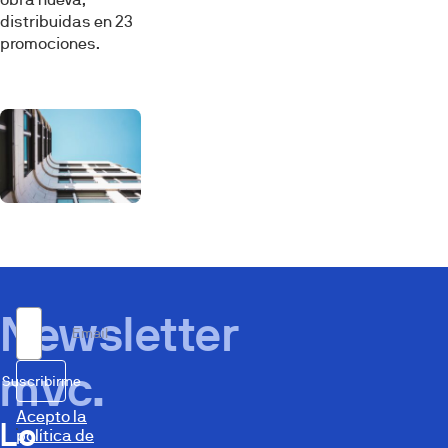
distribuidas en 23
promociones.
Newsletter
Email
mvc.
Suscribirme
Acepto la
Lo
política de