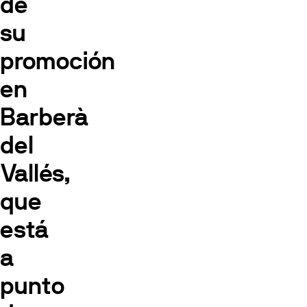
de
su
promoción
en
Barberà
del
Vallés,
que
está
a
punto