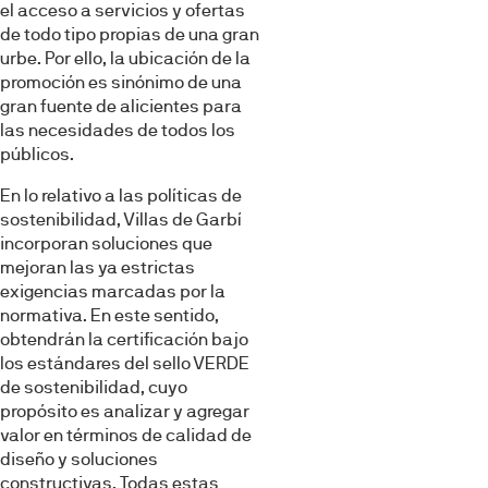
el acceso a servicios y ofertas
de todo tipo propias de una gran
Selección
urbe. Por ello, la ubicación de la
Necesarias
de
promoción es sinónimo de una
consentimiento
gran fuente de alicientes para
Preferencias
las necesidades de todos los
públicos.
Estadística
En lo relativo a las políticas de
sostenibilidad, Villas de Garbí
incorporan soluciones que
Marketing
mejoran las ya estrictas
exigencias marcadas por la
normativa. En este sentido,
obtendrán la certificación bajo
Mostrar detalles
los estándares del sello VERDE
de sostenibilidad, cuyo
propósito es analizar y agregar
Permitir todas
valor en términos de calidad de
diseño y soluciones
constructivas. Todas estas