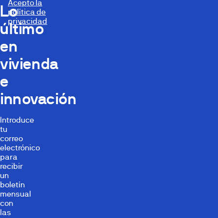
Acepto la
Lo
política de
privacidad
último
en
vivienda
e
innovación
Introduce
tu
correo
electrónico
para
recibir
un
boletín
mensual
con
las