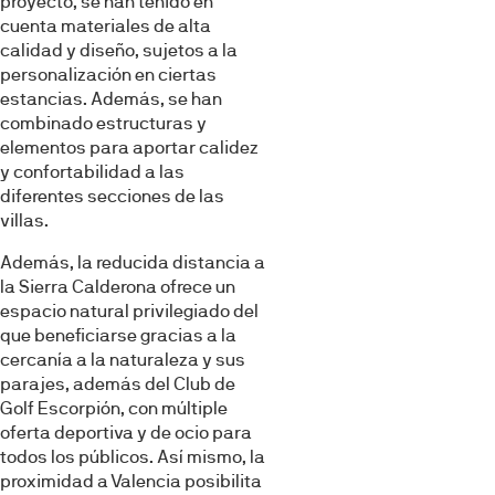
proyecto, se han tenido en
cuenta materiales de alta
calidad y diseño, sujetos a la
personalización en ciertas
estancias. Además, se han
combinado estructuras y
elementos para aportar calidez
y confortabilidad a las
diferentes secciones de las
villas.
Esta página web usa cookies
Además, la reducida distancia a
la Sierra Calderona ofrece un
Las cookies de este sitio web se usan para personalizar
espacio natural privilegiado del
el contenido y los anuncios, ofrecer funciones de redes
que beneficiarse gracias a la
sociales y analizar el tráfico. Además, compartimos
cercanía a la naturaleza y sus
información sobre el uso que haga del sitio web con
parajes, además del Club de
nuestros partners de redes sociales, publicidad y análisis
Golf Escorpión, con múltiple
web, quienes pueden combinarla con otra información
oferta deportiva y de ocio para
que les haya proporcionado o que hayan recopilado a
todos los públicos. Así mismo, la
partir del uso que haya hecho de sus servicios.
proximidad a Valencia posibilita