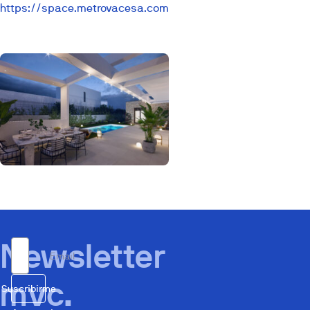
https://space.metrovacesa.com
Newsletter
Email
mvc.
Suscribirme