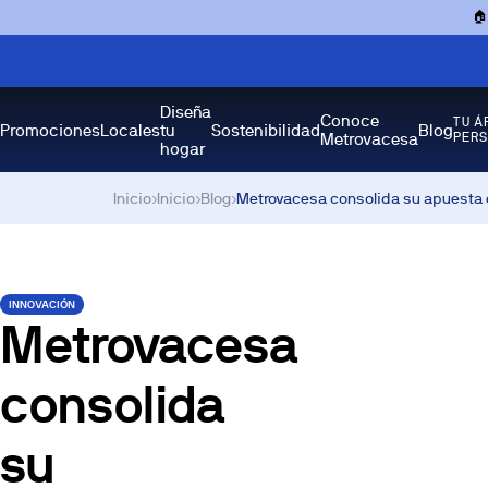

Diseña
Conoce
TU Á
Promociones
Locales
tu
Sostenibilidad
Blog
Metrovacesa
PER
hogar
Inicio
›
Inicio
›
Blog
›
Metrovacesa consolida su apuesta e
INNOVACIÓN
Metrovacesa
consolida
su