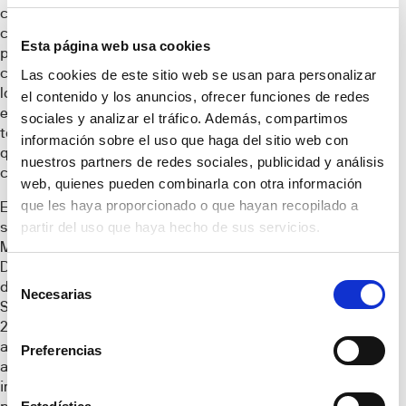
características
climáticas y
Esta página web usa cookies
paisajísticas
concretas de cada
Las cookies de este sitio web se usan para personalizar
localización, son
el contenido y los anuncios, ofrecer funciones de redes
elementos clave en
sociales y analizar el tráfico. Además, compartimos
todos los proyectos
información sobre el uso que haga del sitio web con
que desarrolla la
nuestros partners de redes sociales, publicidad y análisis
compañía.
web, quienes pueden combinarla con otra información
que les haya proporcionado o que hayan recopilado a
El compromiso
sostenible
partir del uso que haya hecho de sus servicios.
Metrovacesa
Domum se enmarca
Selección
dentro de su Plan de
Necesarias
de
Sostenibilidad
consentimiento
2020-2022 y está
alineado con las
Preferencias
acciones más
importantes de los