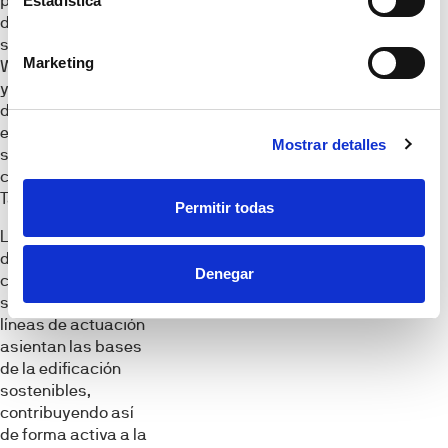
principales sellos
Estadística
del mercado como
son Breeam, Leed,
Marketing
Well, Verde, los ODS
y los nuevos marcos
de la Unión Europea
en materia de
Mostrar detalles
sostenibilidad,
como Level(s) y
Taxonomia.
Permitir todas
La estructura final
de Domum califica 5
Denegar
categorías y 29
subcategorías. Las
líneas de actuación
asientan las bases
de la edificación
sostenibles,
contribuyendo así
de forma activa a la