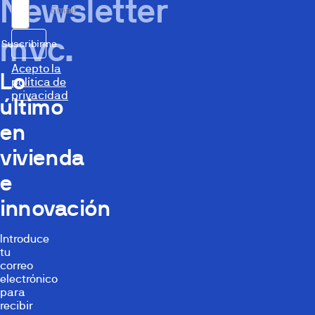
Newsletter
Email
mvc.
Suscribirme
Acepto la
Lo
política de
privacidad
último
en
vivienda
e
innovación
Introduce
tu
correo
electrónico
para
recibir