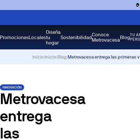

Diseña
Conoce
TU Á
Promociones
Locales
tu
Sostenibilidad
Blog
Metrovacesa
PER
hogar
Inicio
›
Inicio
›
Blog
›
Metrovacesa entrega las primeras v
INNOVACIÓN
Metrovacesa
entrega
las