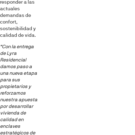
responder a las
actuales
demandas de
confort,
sostenibilidad y
calidad de vida.
“Con la entrega
de Lyra
Residencial
damos paso a
una nueva etapa
para sus
propietarios y
reforzamos
nuestra apuesta
Esta página web usa cookies
por desarrollar
vivienda de
Las cookies de este sitio web se usan para personalizar
calidad en
el contenido y los anuncios, ofrecer funciones de redes
enclaves
sociales y analizar el tráfico. Además, compartimos
estratégicos de