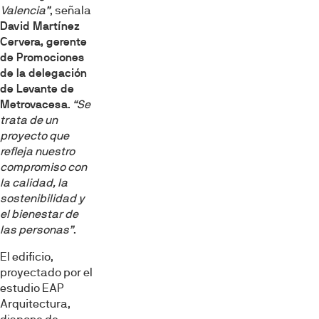
información sobre el uso que haga del sitio web con
Valencia”
, señala
nuestros partners de redes sociales, publicidad y análisis
David Martínez
web, quienes pueden combinarla con otra información
Cervera, gerente
que les haya proporcionado o que hayan recopilado a
de Promociones
partir del uso que haya hecho de sus servicios.
de la delegación
de Levante de
Metrovacesa
.
“Se
Selección
trata de un
Necesarias
de
proyecto que
consentimiento
refleja nuestro
compromiso con
Preferencias
la calidad, la
sostenibilidad y
el bienestar de
Estadística
las personas”
.
El edificio,
Marketing
proyectado por el
estudio EAP
Arquitectura,
Mostrar detalles