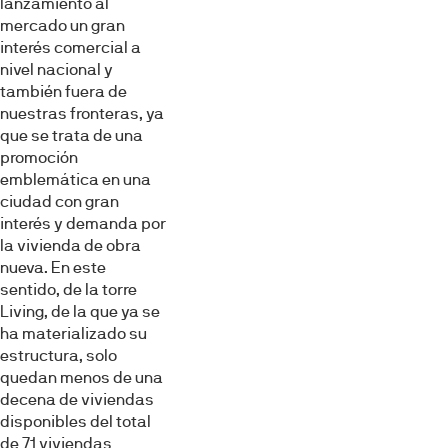
lanzamiento al
mercado un gran
interés comercial a
nivel nacional y
también fuera de
nuestras fronteras, ya
que se trata de una
promoción
emblemática en una
ciudad con gran
Esta página web usa cookies
interés y demanda por
Las cookies de este sitio web se usan para personalizar
la vivienda de obra
el contenido y los anuncios, ofrecer funciones de redes
nueva. En este
sociales y analizar el tráfico. Además, compartimos
sentido, de la torre
información sobre el uso que haga del sitio web con
Living, de la que ya se
nuestros partners de redes sociales, publicidad y análisis
ha materializado su
web, quienes pueden combinarla con otra información
estructura, solo
quedan menos de una
que les haya proporcionado o que hayan recopilado a
decena de viviendas
partir del uso que haya hecho de sus servicios.
disponibles del total
de 71 viviendas