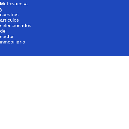
Metrovacesa
y
nuestros
artículos
seleccionados
del
sector
inmobiliario