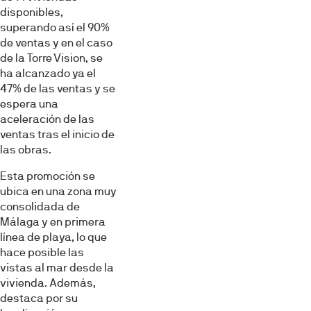
Selección
disponibles,
Necesarias
de
superando así el 90%
consentimiento
de ventas y en el caso
de la Torre Vision, se
Preferencias
ha alcanzado ya el
47% de las ventas y se
espera una
Estadística
aceleración de las
ventas tras el inicio de
Marketing
las obras.
Esta promoción se
ubica en una zona muy
Mostrar detalles
consolidada de
Málaga y en primera
línea de playa, lo que
Permitir todas
hace posible las
vistas al mar desde la
vivienda. Además,
Denegar
destaca por su