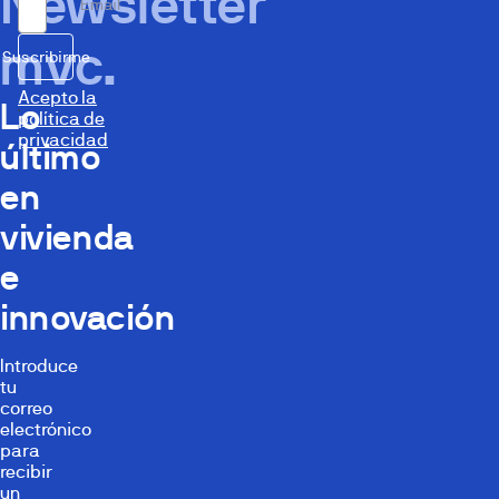
Newsletter
Email
mvc.
Suscribirme
Acepto la
Lo
política de
privacidad
último
en
vivienda
e
innovación
Introduce
tu
correo
electrónico
para
recibir
un