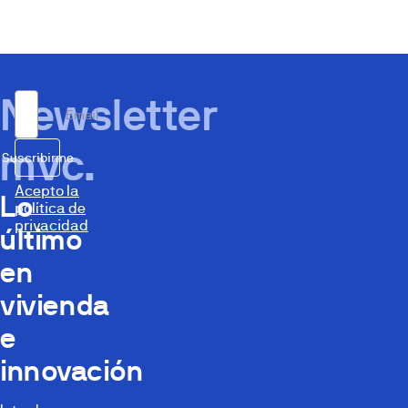
Newsletter
Email
mvc.
Suscribirme
Acepto la
Lo
política de
privacidad
último
en
vivienda
e
innovación