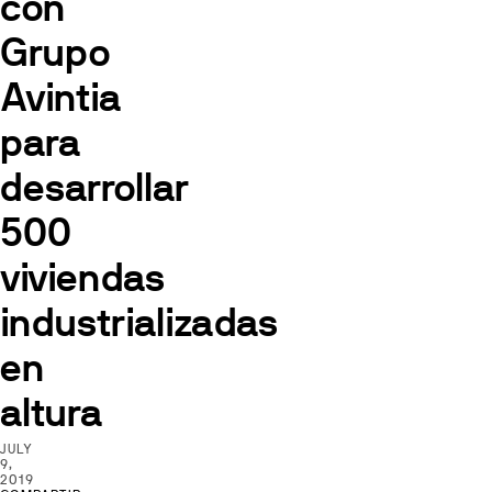
con
Grupo
Avintia
para
desarrollar
500
viviendas
industrializadas
en
altura
JULY
9,
2019