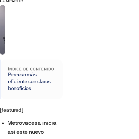
COMPARTIR
ÍNDICE DE CONTENIDO
Proceso más
eficiente con claros
beneficios
[featured]
Metrovacesa inicia
así este nuevo