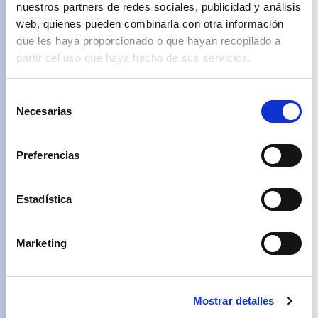
en fábrica todos
nuestros partners de redes sociales, publicidad y análisis
los elementos de
web, quienes pueden combinarla con otra información
una vivienda en
que les haya proporcionado o que hayan recopilado a
altura. Este
partir del uso que haya hecho de sus servicios.
sistema se
integra además
en Proyect-A, una
Selección
plataforma de
Necesarias
de
servicios end-to-
consentimiento
end de Grupo
Preferencias
Avintia que
abarca toda la
cadena de valor
Estadística
de la promoción,
desde la
conceptualización
Marketing
del proyecto
hasta la
comercialización
y posventa de las
Mostrar detalles
viviendas.