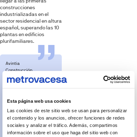
llegar a las primeras
construcciones
industrializadas en el
sector residencial en altura
español, superando las 10
plantas en edificios
plurifamiliares.
Avintia
Construcción
aplicará el
innovador sistema
de construcción
industrializada de
Esta página web usa cookies
Grupo Avintia,
Viom System, que
Las cookies de este sitio web se usan para personalizar
ofrece la
el contenido y los anuncios, ofrecer funciones de redes
posibilidad de
sociales y analizar el tráfico. Además, compartimos
diseñar y producir
información sobre el uso que haga del sitio web con