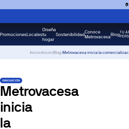

Diseña
Conoce
TU Á
Promociones
Locales
tu
Sostenibilidad
Blog
Metrovacesa
PER
hogar
Inicio
›
Inicio
›
Blog
›
Metrovacesa inicia la comercializ
INNOVACIÓN
Metrovacesa
inicia
la