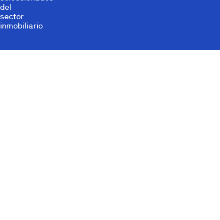
del
sector
inmobiliario