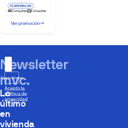
PLURIFAMILIAR
Consultar
Consultar
Ver promoción
Newsletter
Email
mvc.
Suscribirme
Acepto la
Lo
política de
privacidad
último
en
vivienda