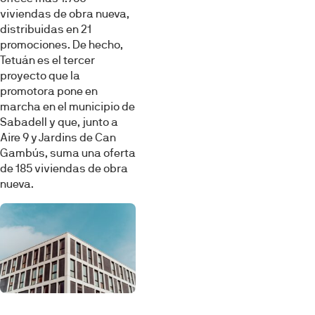
consentimiento
viviendas de obra nueva,
distribuidas en 21
Preferencias
promociones. De hecho,
Tetuán es el tercer
Estadística
proyecto que la
promotora pone en
marcha en el municipio de
Marketing
Sabadell y que, junto a
Aire 9 y Jardins de Can
Gambús, suma una oferta
de 185 viviendas de obra
Mostrar detalles
nueva.
Permitir todas
Denegar