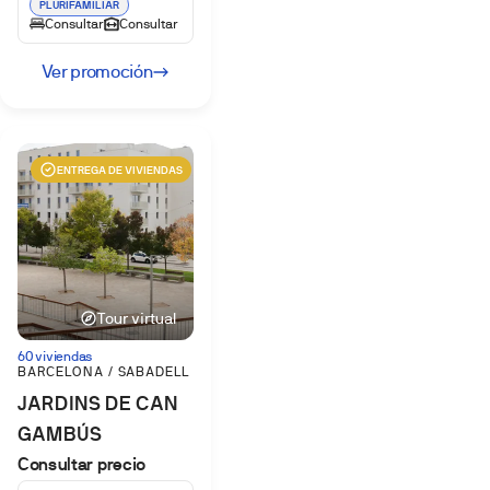
PLURIFAMILIAR
Consultar
Consultar
Ver promoción
ENTREGA DE VIVIENDAS
Tour virtual
60 viviendas
BARCELONA / SABADELL
JARDINS DE CAN
GAMBÚS
Consultar precio