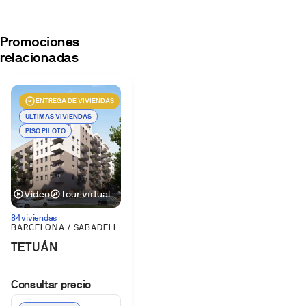
Promociones
relacionadas
ENTREGA DE VIVIENDAS
ULTIMAS VIVIENDAS
PISO PILOTO
Vídeo
Tour virtual
84 viviendas
BARCELONA / SABADELL
TETUÁN
Consultar precio