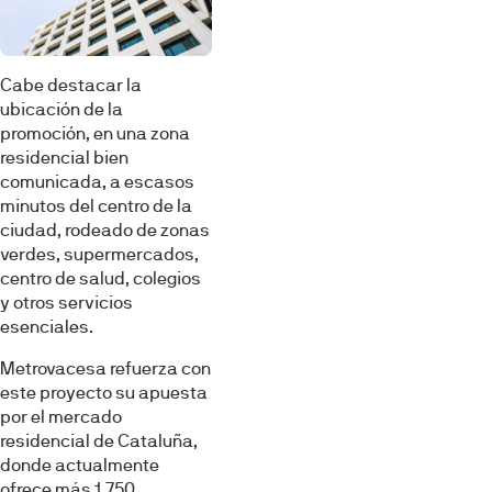
Cabe destacar la
ubicación de la
promoción, en una zona
residencial bien
Esta página web usa cookies
comunicada, a escasos
minutos del centro de la
Las cookies de este sitio web se usan para personalizar
ciudad, rodeado de zonas
el contenido y los anuncios, ofrecer funciones de redes
verdes, supermercados,
sociales y analizar el tráfico. Además, compartimos
centro de salud, colegios
información sobre el uso que haga del sitio web con
y otros servicios
nuestros partners de redes sociales, publicidad y análisis
esenciales.
web, quienes pueden combinarla con otra información
que les haya proporcionado o que hayan recopilado a
Metrovacesa refuerza con
partir del uso que haya hecho de sus servicios.
este proyecto su apuesta
por el mercado
residencial de Cataluña,
Selección
donde actualmente
Necesarias
de
ofrece más 1.750