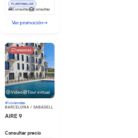
PLURIFAMILIAR
Consultar
Consultar
Ver promoción
VENDIDAS
Vídeo
Tour virtual
41 viviendas
BARCELONA / SABADELL
AIRE 9
Consultar precio