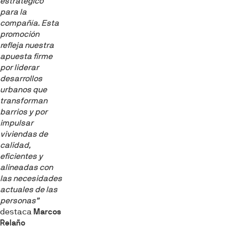
estratégico
sociales y analizar el tráfico. Además, compartimos
para la
información sobre el uso que haga del sitio web con
compañía. Esta
nuestros partners de redes sociales, publicidad y análisis
promoción
web, quienes pueden combinarla con otra información
refleja nuestra
que les haya proporcionado o que hayan recopilado a
apuesta firme
partir del uso que haya hecho de sus servicios.
por liderar
desarrollos
urbanos que
Selección
Necesarias
transforman
de
barrios y por
consentimiento
impulsar
Preferencias
viviendas de
calidad,
eficientes y
Estadística
alineadas con
las necesidades
actuales de las
Marketing
personas”
destaca
Marcos
Relaño