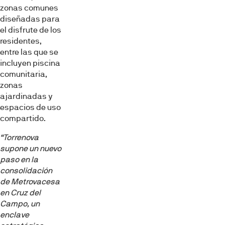
zonas comunes
diseñadas para
el disfrute de los
residentes,
entre las que se
incluyen piscina
comunitaria,
zonas
ajardinadas y
espacios de uso
compartido.
“Torrenova
supone un nuevo
paso en la
consolidación
de Metrovacesa
Esta página web usa cookies
en Cruz del
Las cookies de este sitio web se usan para personalizar
Campo, un
enclave
el contenido y los anuncios, ofrecer funciones de redes