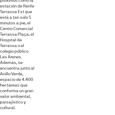
próximos como la
información sobre el uso que haga del sitio web con
estación de Renfe
nuestros partners de redes sociales, publicidad y análisis
Terrassa Est que
web, quienes pueden combinarla con otra información
está a tan solo 5
que les haya proporcionado o que hayan recopilado a
minutos a pie, el
partir del uso que haya hecho de sus servicios.
Centro Comercial
Terrassa Plaça, el
Hospital de
Selección
Terrassa o el
Necesarias
de
colegio público
consentimiento
Les Arenes.
Además, se
Preferencias
encuentra junto al
Anillo Verde,
Estadística
espacio de 4.400
hectáreas que
conforma un gran
Marketing
valor ambiental,
paisajístico y
cultural.