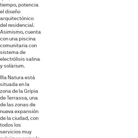
tiempo, potencia
el diseño
arquitectónico
del residencial.
Asimismo, cuenta
con una piscina
comunitaria con
sistema de
electrólisis salina
y solárium.
Illa Natura está
situada en la
zona de la Grípia
de Terrassa, una
de las zonas de
Esta página web usa cookies
nueva expansión
de la ciudad, con
Las cookies de este sitio web se usan para personalizar
todos los
el contenido y los anuncios, ofrecer funciones de redes
servicios muy
sociales y analizar el tráfico. Además, compartimos