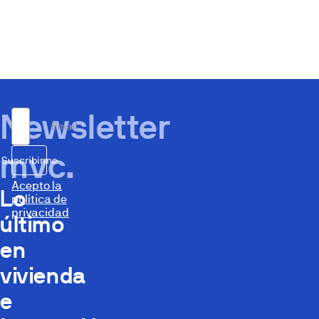
Newsletter
Email
mvc.
Suscribirme
Acepto la
Lo
política de
privacidad
último
en
vivienda
e