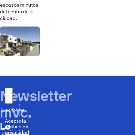
escasos minutos
del centro de la
ciudad.
Newsletter
Email
mvc.
Suscribirme
Acepto la
Lo
política de
privacidad