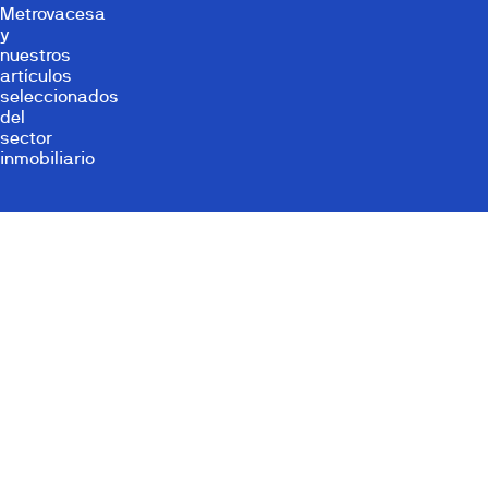
Metrovacesa
y
nuestros
artículos
seleccionados
del
sector
inmobiliario