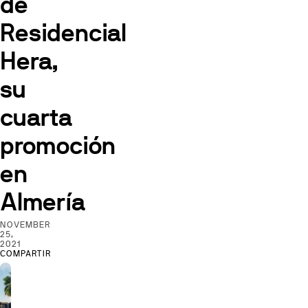
de
Residencial
Hera,
su
cuarta
promoción
en
Almería
NOVEMBER
25,
2021
COMPARTIR