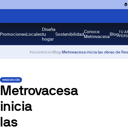

Diseña
Conoce
TU Á
Promociones
Locales
tu
Sostenibilidad
Blog
Metrovacesa
PER
hogar
Inicio
›
Inicio
›
Blog
›
Metrovacesa inicia las obras de Re
INNOVACIÓN
Metrovacesa
inicia
las