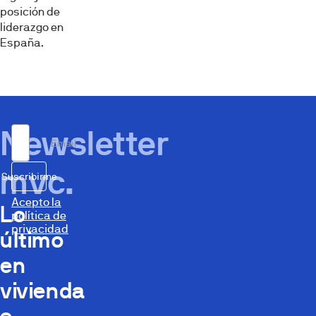
posición de
liderazgo en
España.
Newsletter
Email
mvc.
Suscribirme
Acepto la
Lo
política de
privacidad
último
en
vivienda