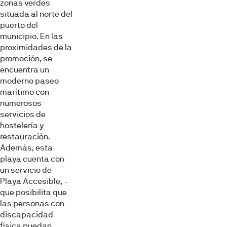
sociales y analizar el tráfico. Además, compartimos
zonas verdes
información sobre el uso que haga del sitio web con
situada al norte del
nuestros partners de redes sociales, publicidad y análisis
puerto del
municipio. En las
web, quienes pueden combinarla con otra información
proximidades de la
que les haya proporcionado o que hayan recopilado a
promoción, se
partir del uso que haya hecho de sus servicios.
encuentra un
moderno paseo
Selección
marítimo con
Necesarias
de
numerosos
consentimiento
servicios de
hostelería y
Preferencias
restauración.
Además, esta
playa cuenta con
Estadística
un servicio de
Playa Accesible, -
que posibilita que
Marketing
las personas con
discapacidad
física puedan