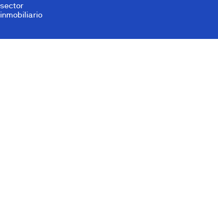
sector
inmobiliario