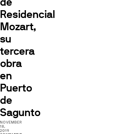
de
Residencial
Mozart,
su
tercera
obra
en
Puerto
de
Sagunto
NOVEMBER
18,
2019