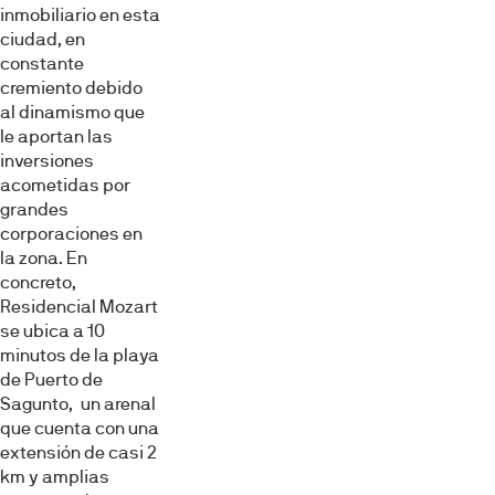
inmobiliario en esta
ciudad, en
constante
cremiento debido
al dinamismo que
le aportan las
inversiones
acometidas por
grandes
corporaciones en
la zona. En
concreto,
Residencial Mozart
se ubica a 10
minutos de la playa
de Puerto de
Sagunto, un arenal
Esta página web usa cookies
que cuenta con una
Las cookies de este sitio web se usan para personalizar
extensión de casi 2
el contenido y los anuncios, ofrecer funciones de redes
km y amplias