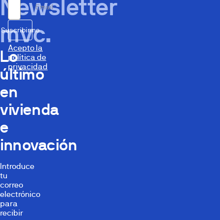
Newsletter
Email
mvc.
Suscribirme
Acepto la
Lo
política de
privacidad
último
en
vivienda
e
innovación
Introduce
tu
correo
electrónico
para
recibir