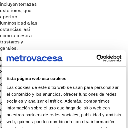
incluyen terrazas
exteriores, que
aportan
luminosidad a las
estancias, así
como acceso a
trasteros y
garajes.
La promoción ha
sido diseñada por
SV60 Arquitectos,
con grandes
Esta página web usa cookies
estándares y
Las cookies de este sitio web se usan para personalizar
requisitos de
el contenido y los anuncios, ofrecer funciones de redes
adaptabilidad y
sociales y analizar el tráfico. Además, compartimos
comodidad en el
información sobre el uso que haga del sitio web con
día a día. La
nuestros partners de redes sociales, publicidad y análisis
promoción,
además del
web, quienes pueden combinarla con otra información