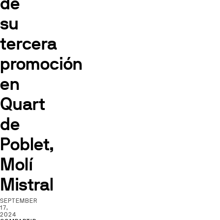
de
su
tercera
promoción
en
Quart
de
Poblet,
Molí
Mistral
SEPTEMBER
17,
2024