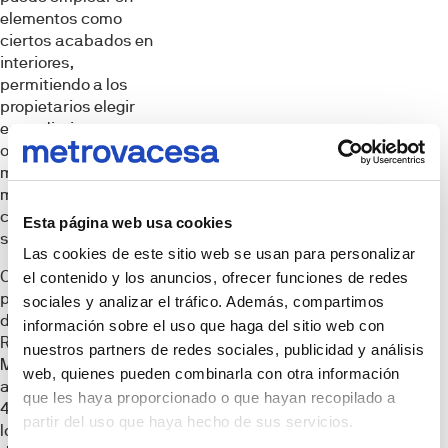
elementos como
ciertos acabados en
interiores,
permitiendo a los
propietarios elegir
entre distintas
opciones para los
materiales de los
muebles de la
cocina, sanitarios y
Esta página web usa cookies
suelos.
Las cookies de este sitio web se usan para personalizar
Con esta tercera
el contenido y los anuncios, ofrecer funciones de redes
promoción en Quart
sociales y analizar el tráfico. Además, compartimos
de Poblet, sumada a
información sobre el uso que haga del sitio web con
Residencial Q,
nuestros partners de redes sociales, publicidad y análisis
Metrovacesa
web, quienes pueden combinarla con otra información
alcanza un total de
que les haya proporcionado o que hayan recopilado a
434 viviendas y 15
partir del uso que haya hecho de sus servicios.
locales comerciales