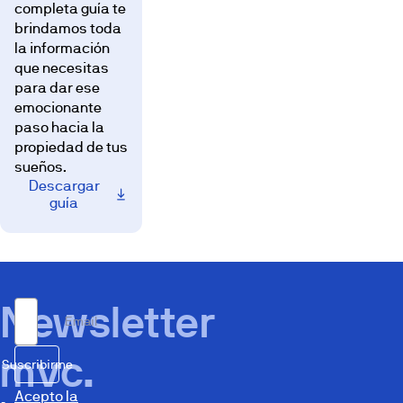
completa guía te
brindamos toda
la información
que necesitas
para dar ese
emocionante
paso hacia la
propiedad de tus
sueños.
Descargar
guía
Newsletter
Email
mvc.
Suscribirme
Acepto la