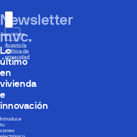
Newsletter
Email
mvc.
Suscribirme
Acepto la
Lo
política de
privacidad
último
en
vivienda
e
innovación
Introduce
tu
correo
electrónico