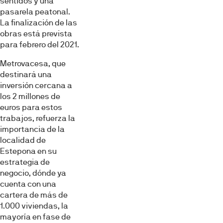
sentidos y una
web, quienes pueden combinarla con otra información
pasarela peatonal.
que les haya proporcionado o que hayan recopilado a
La finalización de las
partir del uso que haya hecho de sus servicios.
obras está prevista
para febrero del 2021.
Selección
Necesarias
Metrovacesa, que
de
destinará una
consentimiento
inversión cercana a
Preferencias
los 2 millones de
euros para estos
trabajos, refuerza la
Estadística
importancia de la
localidad de
Estepona en su
Marketing
estrategia de
negocio, dónde ya
cuenta con una
cartera de más de
Mostrar detalles
1.000 viviendas, la
mayoría en fase de