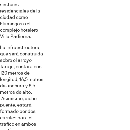
sectores
residenciales de la
ciudad como
Flamingos o el
complejo hotelero
Villa Padierna.
La infraestructura,
que será construida
sobre el arroyo
Taraje, contará con
120 metros de
longitud, 16,5 metros
de anchura y 8,5
Esta página web usa cookies
metros de alto.
Las cookies de este sitio web se usan para personalizar
Asimismo, dicho
el contenido y los anuncios, ofrecer funciones de redes
puente, estará
sociales y analizar el tráfico. Además, compartimos
formado por dos
información sobre el uso que haga del sitio web con
carriles para el
tráfico en ambos
nuestros partners de redes sociales, publicidad y análisis