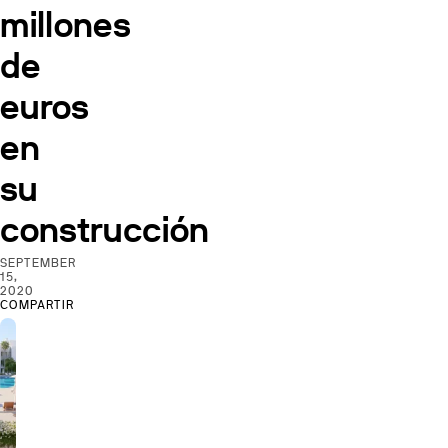
millones
de
euros
en
su
construcción
SEPTEMBER
15,
2020
COMPARTIR